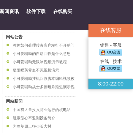
新闻资讯
软件下载
在线购买
在线客服
网站公告
销售 - 客服
教你如何处理传奇客户端打不开的问
小可爱辅助的自动回收是什么意思
在线 - 技术
小可爱辅助无限冰视频演示教程
极限喝药零血不死视频演示
小可爱辅助挂机回收脚本编辑视频教
8:00-22:00
小可爱辅助战士多倍暗杀延迟演示视
网站新闻
中国有大量投入商业运行的核电站
腕带型心率监测设备简介
为啥草原上很少长大树